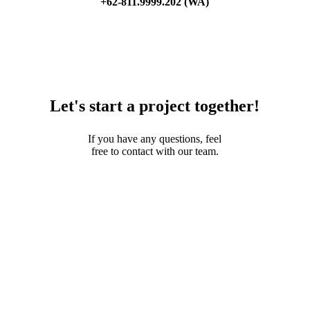
+62-811.9999.202 (WA)
Let's start a project together!
If you have any questions, feel
free to contact with our team.