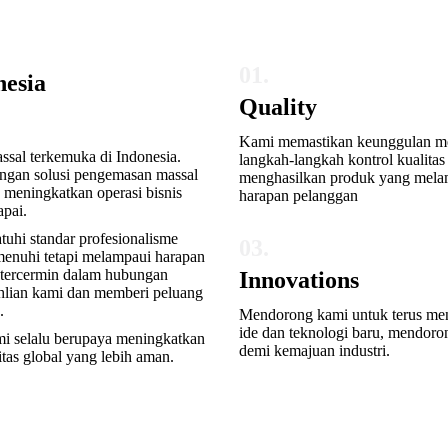
01.
nesia
Quality
Kami memastikan keunggulan me
sal terkemuka di Indonesia.
langkah-langkah kontrol kualitas
engan solusi pengemasan massal
menghasilkan produk yang mela
 meningkatkan operasi bisnis
harapan pelanggan
apai.
uhi standar profesionalisme
03.
menuhi tetapi melampaui harapan
but tercermin dalam hubungan
Innovations
hlian kami dan memberi peluang
.
Mendorong kami untuk terus men
ide dan teknologi baru, mendoro
i selalu berupaya meningkatkan
demi kemajuan industri.
itas global yang lebih aman.