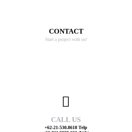
CONTACT
Start a project with us!
CALL US
+62-21-530.8618 Telp