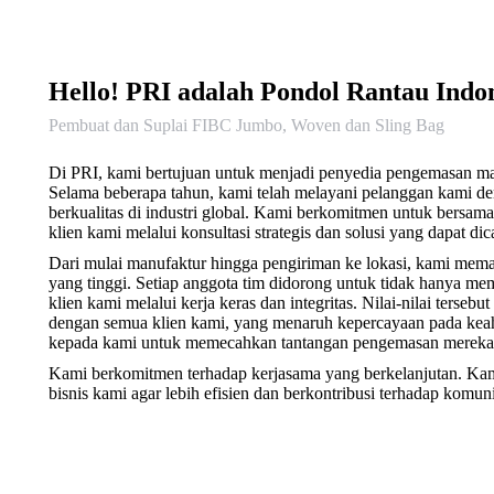
Hello! PRI adalah Pondol Rantau Indo
Pembuat dan Suplai FIBC Jumbo, Woven dan Sling Bag
Di PRI, kami bertujuan untuk menjadi penyedia pengemasan mas
Selama beberapa tahun, kami telah melayani pelanggan kami d
berkualitas di industri global. Kami berkomitmen untuk bersama
klien kami melalui konsultasi strategis dan solusi yang dapat dic
Dari mulai manufaktur hingga pengiriman ke lokasi, kami memat
yang tinggi. Setiap anggota tim didorong untuk tidak hanya me
klien kami melalui kerja keras dan integritas. Nilai-nilai terse
dengan semua klien kami, yang menaruh kepercayaan pada kea
kepada kami untuk memecahkan tantangan pengemasan mereka
Kami berkomitmen terhadap kerjasama yang berkelanjutan. Kam
bisnis kami agar lebih efisien dan berkontribusi terhadap komun