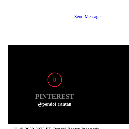
Send Message
PINTEREST
@pondol_rantau